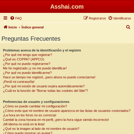
Asshai.com
FAQ
Registrarse
Identificarse
B
Inicio
Índice general
u
Preguntas Frecuentes
s
c
Problemas acerca de la identificación y el registro
¿Por qué me tengo que registrar?
a
¿Qué es COPPA? (APPCO)
r
¿Por qué no puedo registrarme?
Me he registrado ¡y no me puedo identificar!
¿Por qué no puedo identificarme?
Hace un tiempo me registré, ¡pero ahora no puedo conectarme!
¡Perdí mi contraseña!
¿Por qué mi sesión de usuario expira automáticamente?
¿Cuál es la función de "Borrar todas las cookies del Sitio"?
Preferencias de usuario y configuraciones
¿Cómo se puede cambiar mi configuración?
¿Cómo evito que mi nombre de usuario aparezca en las listas de usuarios conectados?
¡La hora en los foros no es correcta!
Cambié la zona horaria en mi perfil, ¡pero la hora sigue siendo incorrecto!
¡Mi idioma no está en la lista!
¿Qué es la imagen al lado de mi nombre de usuario?
¿Cómo puedo mostrar un avatar?