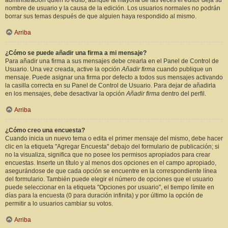
administración quién lo editó, aunque la mayoría de las veces el editor deja su
nombre de usuario y la causa de la edición. Los usuarios normales no podrán
borrar sus temas después de que alguien haya respondido al mismo.
Arriba
¿Cómo se puede añadir una firma a mi mensaje?
Para añadir una firma a sus mensajes debe crearla en el Panel de Control de
Usuario. Una vez creada, active la opción
Añadir firma
cuando publique un
mensaje. Puede asignar una firma por defecto a todos sus mensajes activando
la casilla correcta en su Panel de Control de Usuario. Para dejar de añadirla
en los mensajes, debe desactivar la opción
Añadir firma
dentro del perfil.
Arriba
¿Cómo creo una encuesta?
Cuando inicia un nuevo tema o edita el primer mensaje del mismo, debe hacer
clic en la etiqueta "Agregar Encuesta" debajo del formulario de publicación; si
no la visualiza, significa que no posee los permisos apropiados para crear
encuestas. Inserte un título y al menos dos opciones en el campo apropiado,
asegurándose de que cada opción se encuentre en la correspondiente línea
del formulario. También puede elegir el número de opciones que el usuario
puede seleccionar en la etiqueta "Opciones por usuario", el tiempo límite en
días para la encuesta (0 para duración infinita) y por último la opción de
permitir a lo usuarios cambiar su votos.
Arriba