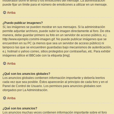
moderador borre el tema o los emoticones del mensaje. La administración
puede fijar un límite para el número de emoticones a utilizar en un mensaje.
Arriba
¿Puedo publicar imagenes?
Sí, las imágenes se pueden mostrar en sus mensajes. Si la administración
permite adjuntar archivos, puede subir la imagen directamente al foro. De otra
manera, debe guardar primero su foto en un servidor de acceso público, e.j.
http://www.ejemplo.com/mi-imagen.gif. No puede publicar imágenes que se
encuentren en su PC (a menos que sea un servidor de acceso público) ni
tampoco las que se encuentren guardadas bajo mecanismos de autenticación,
e.j. hotmail o yahoo correo, sitios protegidos por contraseñas, etc. Para exhibir
imágenes utilice el BBCode con la etiqueta [img].
Arriba
¿Qué son los anuncios globales?
Los anuncios globales contienen información importante y debería leerlos
cada vez que sea posible. Éstos aparecerán al principio de cada foro y en el
Panel de Control de Usuario. Los permisos para anuncios globales son
otorgados por La Administración.
Arriba
¿Qué son los anuncios?
Los anuncios muchas veces contienen información importante sobre el foro