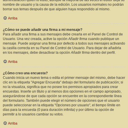
administración quién lo editó, aunque la mayoría de las veces el editor deja su
nombre de usuario y la causa de la edición. Los usuarios normales no podrán
borrar sus temas después de que alguien haya respondido al mismo.
Arriba
¿Cómo se puede añadir una firma a mi mensaje?
Para añadir una firma a sus mensajes debe crearla en el Panel de Control de
Usuario. Una vez creada, active la opción
Añadir firma
cuando publique un
mensaje. Puede asignar una firma por defecto a todos sus mensajes activando
la casilla correcta en su Panel de Control de Usuario. Para dejar de añadirla
en los mensajes, debe desactivar la opción
Añadir firma
dentro del perfil.
Arriba
¿Cómo creo una encuesta?
Cuando inicia un nuevo tema o edita el primer mensaje del mismo, debe hacer
clic en la etiqueta "Agregar Encuesta" debajo del formulario de publicación; si
no la visualiza, significa que no posee los permisos apropiados para crear
encuestas. Inserte un título y al menos dos opciones en el campo apropiado,
asegurándose de que cada opción se encuentre en la correspondiente línea
del formulario. También puede elegir el número de opciones que el usuario
puede seleccionar en la etiqueta "Opciones por usuario", el tiempo límite en
días para la encuesta (0 para duración infinita) y por último la opción de
permitir a lo usuarios cambiar su votos.
Arriba