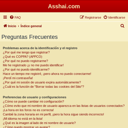
Asshai.com
FAQ
Registrarse
Identificarse
B
Inicio
Índice general
u
Preguntas Frecuentes
s
c
Problemas acerca de la identificación y el registro
¿Por qué me tengo que registrar?
a
¿Qué es COPPA? (APPCO)
r
¿Por qué no puedo registrarme?
Me he registrado ¡y no me puedo identificar!
¿Por qué no puedo identificarme?
Hace un tiempo me registré, ¡pero ahora no puedo conectarme!
¡Perdí mi contraseña!
¿Por qué mi sesión de usuario expira automáticamente?
¿Cuál es la función de "Borrar todas las cookies del Sitio"?
Preferencias de usuario y configuraciones
¿Cómo se puede cambiar mi configuración?
¿Cómo evito que mi nombre de usuario aparezca en las listas de usuarios conectados?
¡La hora en los foros no es correcta!
Cambié la zona horaria en mi perfil, ¡pero la hora sigue siendo incorrecto!
¡Mi idioma no está en la lista!
¿Qué es la imagen al lado de mi nombre de usuario?
¿Cómo puedo mostrar un avatar?