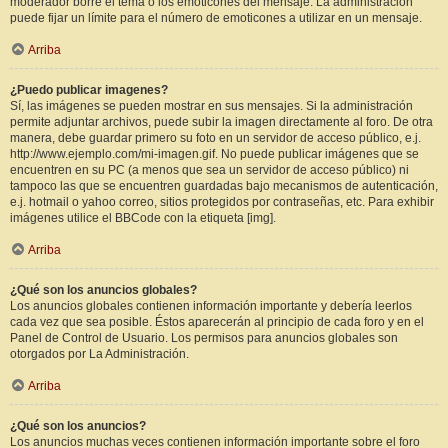
moderador borre el tema o los emoticones del mensaje. La administración
puede fijar un límite para el número de emoticones a utilizar en un mensaje.
Arriba
¿Puedo publicar imagenes?
Sí, las imágenes se pueden mostrar en sus mensajes. Si la administración
permite adjuntar archivos, puede subir la imagen directamente al foro. De otra
manera, debe guardar primero su foto en un servidor de acceso público, e.j.
http://www.ejemplo.com/mi-imagen.gif. No puede publicar imágenes que se
encuentren en su PC (a menos que sea un servidor de acceso público) ni
tampoco las que se encuentren guardadas bajo mecanismos de autenticación,
e.j. hotmail o yahoo correo, sitios protegidos por contraseñas, etc. Para exhibir
imágenes utilice el BBCode con la etiqueta [img].
Arriba
¿Qué son los anuncios globales?
Los anuncios globales contienen información importante y debería leerlos
cada vez que sea posible. Éstos aparecerán al principio de cada foro y en el
Panel de Control de Usuario. Los permisos para anuncios globales son
otorgados por La Administración.
Arriba
¿Qué son los anuncios?
Los anuncios muchas veces contienen información importante sobre el foro