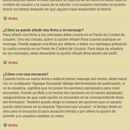
administración quién lo editó, aunque la mayoría de las veces el editor deja su
nombre de usuario y la causa de la edición. Los usuarios normales no podrán
borrar sus temas después de que alguien haya respondido al mismo.
Arriba
¿Cómo se puede añadir una firma a mi mensaje?
Para añadir una firma a sus mensajes debe crearla en el Panel de Control de
Usuario. Una vez creada, active la opción
Añadir firma
cuando publique un
mensaje. Puede asignar una firma por defecto a todos sus mensajes activando
la casilla correcta en su Panel de Control de Usuario. Para dejar de añadirla
en los mensajes, debe desactivar la opción
Añadir firma
dentro del perfil.
Arriba
¿Cómo creo una encuesta?
Cuando inicia un nuevo tema o edita el primer mensaje del mismo, debe hacer
clic en la etiqueta "Agregar Encuesta" debajo del formulario de publicación; si
no la visualiza, significa que no posee los permisos apropiados para crear
encuestas. Inserte un título y al menos dos opciones en el campo apropiado,
asegurándose de que cada opción se encuentre en la correspondiente línea
del formulario. También puede elegir el número de opciones que el usuario
puede seleccionar en la etiqueta "Opciones por usuario", el tiempo límite en
días para la encuesta (0 para duración infinita) y por último la opción de
permitir a lo usuarios cambiar su votos.
Arriba