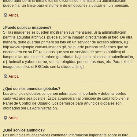
moderador borre el tema o los emoticones del mensaje. La administración
puede fijar un límite para el número de emoticones a utilizar en un mensaje.
Arriba
¿Puedo publicar imagenes?
Sí, las imágenes se pueden mostrar en sus mensajes. Si la administración
permite adjuntar archivos, puede subir la imagen directamente al foro. De otra
manera, debe guardar primero su foto en un servidor de acceso público, e.j.
http://www.ejemplo.com/mi-imagen.gif. No puede publicar imágenes que se
encuentren en su PC (a menos que sea un servidor de acceso público) ni
tampoco las que se encuentren guardadas bajo mecanismos de autenticación,
e.j. hotmail o yahoo correo, sitios protegidos por contraseñas, etc. Para exhibir
imágenes utilice el BBCode con la etiqueta [img].
Arriba
¿Qué son los anuncios globales?
Los anuncios globales contienen información importante y debería leerlos
cada vez que sea posible. Éstos aparecerán al principio de cada foro y en el
Panel de Control de Usuario. Los permisos para anuncios globales son
otorgados por La Administración.
Arriba
¿Qué son los anuncios?
Los anuncios muchas veces contienen información importante sobre el foro