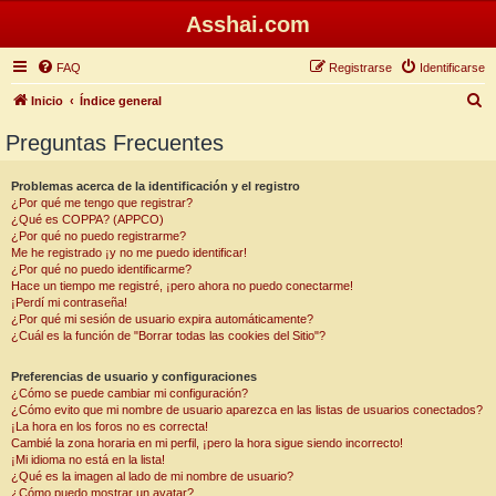
Asshai.com
FAQ
Registrarse
Identificarse
B
Inicio
Índice general
u
Preguntas Frecuentes
s
c
Problemas acerca de la identificación y el registro
¿Por qué me tengo que registrar?
a
¿Qué es COPPA? (APPCO)
r
¿Por qué no puedo registrarme?
Me he registrado ¡y no me puedo identificar!
¿Por qué no puedo identificarme?
Hace un tiempo me registré, ¡pero ahora no puedo conectarme!
¡Perdí mi contraseña!
¿Por qué mi sesión de usuario expira automáticamente?
¿Cuál es la función de "Borrar todas las cookies del Sitio"?
Preferencias de usuario y configuraciones
¿Cómo se puede cambiar mi configuración?
¿Cómo evito que mi nombre de usuario aparezca en las listas de usuarios conectados?
¡La hora en los foros no es correcta!
Cambié la zona horaria en mi perfil, ¡pero la hora sigue siendo incorrecto!
¡Mi idioma no está en la lista!
¿Qué es la imagen al lado de mi nombre de usuario?
¿Cómo puedo mostrar un avatar?